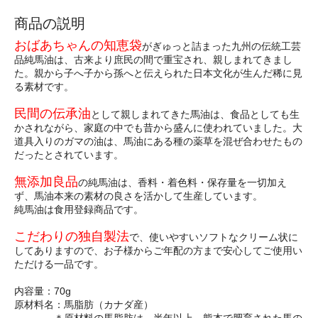
商品の説明
おばあちゃんの知恵袋
がぎゅっと詰まった九州の伝統工芸
品純馬油は、古来より庶民の間で重宝され、親しまれてきまし
た。親から子へ子から孫へと伝えられた日本文化が生んだ稀に見
る素材です。
民間の伝承油
として親しまれてきた馬油は、食品としても生
かされながら、家庭の中でも昔から盛んに使われていました。大
道具入りのガマの油は、馬油にある種の薬草を混ぜ合わせたもの
だったとされています。
無添加良品
の純馬油は、香料・着色料・保存量を一切加え
ず、馬油本来の素材の良さを活かして生産しています。
純馬油は食用登録商品です。
こだわりの独自製法
で、使いやすいソフトなクリーム状に
してありますので、お子様からご年配の方まで安心してご使用い
ただける一品です。
内容量：70g
原材料名：馬脂肪（カナダ産）
＊原材料の馬脂肪は、半年以上、熊本で肥育された馬の