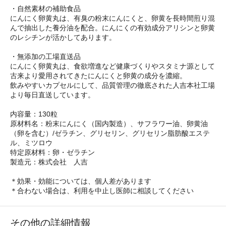
・自然素材の補助食品
にんにく卵黄丸は、有臭の粉末にんにくと、卵黄を長時間煎り混
んで抽出した養分油を配合。にんにくの有効成分アリシンと卵黄
のレシチンが活かしてあります。
・無添加の工場直送品
にんにく卵黄丸は、食欲増進など健康づくりやスタミナ源として
古来より愛用されてきたにんにくと卵黄の成分を濃縮。
飲みやすいカプセルにして、品質管理の徹底された人吉本社工場
より毎日直送しています。
内容量：130粒
原材料名：粉末にんにく（国内製造）、サフラワー油、卵黄油
（卵を含む）/ゼラチン、グリセリン、グリセリン脂肪酸エステ
ル、ミツロウ
特定原材料：卵・ゼラチン
製造元：株式会社 人吉
＊効果・効能については、個人差があります
＊合わない場合は、利用を中止し医師に相談してください
その他の詳細情報