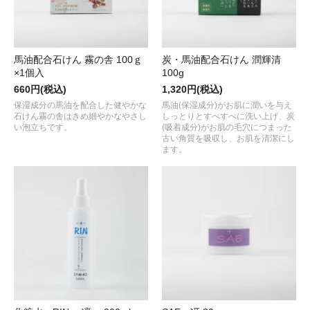
馬油配合石けん 霧の舎 100ｇ
炭・馬油配合石けん 潤輝清
×1個入
100g
660円(税込)
1,320円(税込)
保湿成分の馬油を配合した健やかな
馬油(保湿成分)がお肌に潤いを与え
石けん霧の舎はきめ細やかなやさし
しっとりとすべすべに洗い上げ、炭
い泡立ちです。
(吸着成分)がお肌の毛穴につまった
古い角質を吸収し、お肌を清潔にし
ます。