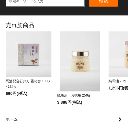
検索
売れ筋商品
馬油配合石けん 霧の舎 100ｇ
純馬油 70g
×1個入
1,296円(
660円(税込)
純馬油 お徳用 250g
3,888円(税込)
ホーム