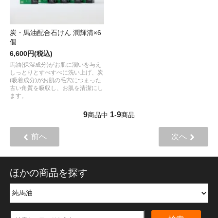
炭・馬油配合石けん 潤輝清×6
個
6,600円(税込)
馬油(保湿成分)がお肌に潤いを与え
しっとりとすべすべに洗い上げ、炭
(吸着成分)がお肌の毛穴につまった
古い角質を吸収し、お肌を清潔にし
ます。
9
1
9
商品中
-
商品
前へ
次へ
ほかの商品を探す