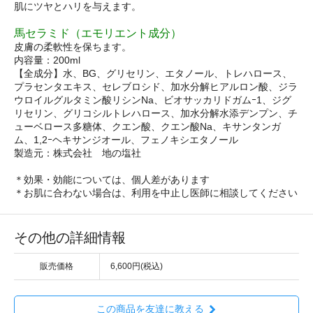
肌にツヤとハリを与えます。
馬セラミド（エモリエント成分）
皮膚の柔軟性を保ちます。
内容量：200ml
【全成分】水、BG、グリセリン、エタノール、トレハロース、
プラセンタエキス、セレブロシド、加水分解ヒアルロン酸、ジラ
ウロイルグルタミン酸リシンNa、ビオサッカリドガムｰ1、ジグ
リセリン、グリコシルトレハロース、加水分解水添デンプン、チ
ューベロース多糖体、クエン酸、クエン酸Na、キサンタンガ
ム、1,2ｰヘキサンジオール、フェノキシエタノール
製造元：株式会社 地の塩社
＊効果・効能については、個人差があります
＊お肌に合わない場合は、利用を中止し医師に相談してください
その他の詳細情報
販売価格
6,600円(税込)
この商品を友達に教える